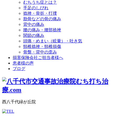
むちうち症とは？
手足のしびれ
捻挫・骨折・打撲
肋骨などの骨の痛み
背中の痛み
腰の痛み・腰部捻挫
関節の痛み
頭痛・めまい（眩暈）・吐き気
頸椎捻挫・頸椎損傷
骨盤・背中の歪み
損害保険会社ご担当者様へ
患者様の声
ブログ
西八千代緑が丘院