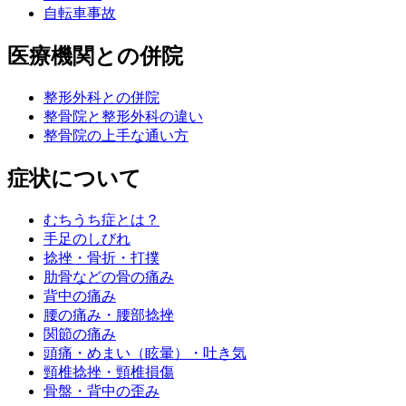
自転車事故
医療機関との併院
整形外科との併院
整骨院と整形外科の違い
整骨院の上手な通い方
症状について
むちうち症とは？
手足のしびれ
捻挫・骨折・打撲
肋骨などの骨の痛み
背中の痛み
腰の痛み・腰部捻挫
関節の痛み
頭痛・めまい（眩暈）・吐き気
頸椎捻挫・頸椎損傷
骨盤・背中の歪み