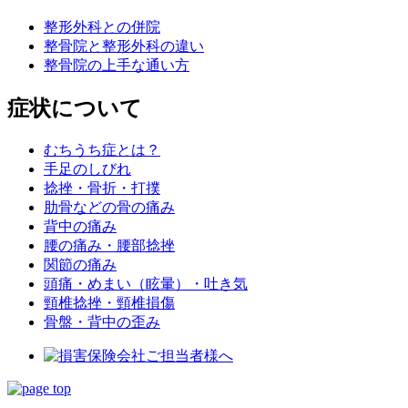
整形外科との併院
整骨院と整形外科の違い
整骨院の上手な通い方
症状について
むちうち症とは？
手足のしびれ
捻挫・骨折・打撲
肋骨などの骨の痛み
背中の痛み
腰の痛み・腰部捻挫
関節の痛み
頭痛・めまい（眩暈）・吐き気
頸椎捻挫・頸椎損傷
骨盤・背中の歪み